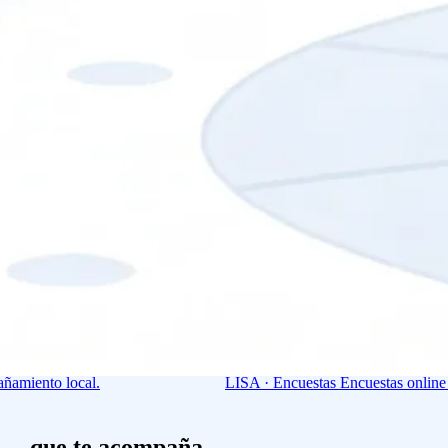
ñamiento local.
LISA · Encuestas
Encuestas online 
cio
que te acompaña.