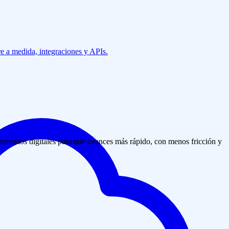
e a medida, integraciones y APIs.
stema o flujo.
rumentos digitales para que avances más rápido, con menos fricción y