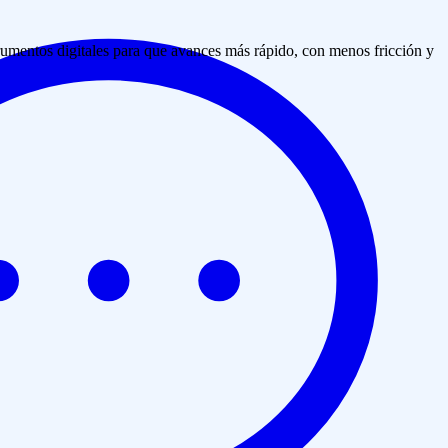
rumentos digitales para que avances más rápido, con menos fricción y
stema o flujo.