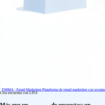
EMMA · Email Marketing
Plataforma de email marketing con acompa
Crea encuestas con LISA
Sin restricciones técnicas
Crea tu encuesta automáticamente
Más que un
software
de encuestas: un
servi