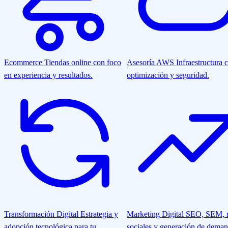
Ecommerce
Tiendas online con foco
Asesoría AWS
Infraestructura 
en experiencia y resultados.
optimización y seguridad.
Transformación Digital
Estrategia y
Marketing Digital
SEO, SEM, r
adopción tecnológica para tu
sociales y generación de deman