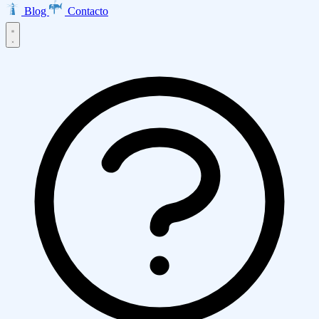
Blog
Contacto
Inicio
Productos
EMMA · Email Marketing
LISA · Encuestas
INES · Mesa de
Servicios
Ayuda
Clarabot · Chatbot
Diseño Web
Desarrollo de Aplicaciones
Ecommerce
Asesoría AWS
Empresa
Transformación Digital
Marketing Digital